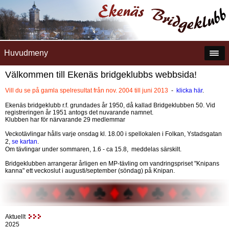
Huvudmeny
Välkommen till Ekenäs bridgeklubbs webbsida!
Vill du se på gamla spelresultat från nov. 2004 till juni 2013
-
klicka här
.
Ekenäs bridgeklubb r.f. grundades år 1950, då kallad Bridgeklubben 50. Vid
registreringen år 1951 antogs det nuvarande namnet.
Klubben har för närvarande 29 medlemmar
Veckotävlingar hålls varje onsdag kl. 18.00 i spellokalen i Folkan, Ystadsgatan
2,
se kartan
.
Om tävlingar under sommaren, 1.6 - ca 15.8, meddelas särskilt.
Bridgeklubben arrangerar årligen en MP-tävling om vandringspriset "Knipans
kanna" ett veckoslut i augusti/september (söndag) på Knipan.
Aktuellt
2025