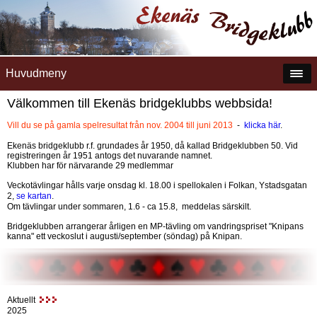
Huvudmeny
Välkommen till Ekenäs bridgeklubbs webbsida!
Vill du se på gamla spelresultat från nov. 2004 till juni 2013
-
klicka här
.
Ekenäs bridgeklubb r.f. grundades år 1950, då kallad Bridgeklubben 50. Vid
registreringen år 1951 antogs det nuvarande namnet.
Klubben har för närvarande 29 medlemmar
Veckotävlingar hålls varje onsdag kl. 18.00 i spellokalen i Folkan, Ystadsgatan
2,
se kartan
.
Om tävlingar under sommaren, 1.6 - ca 15.8, meddelas särskilt.
Bridgeklubben arrangerar årligen en MP-tävling om vandringspriset "Knipans
kanna" ett veckoslut i augusti/september (söndag) på Knipan.
Aktuellt
2025